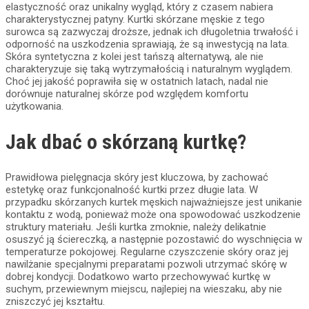
elastyczność oraz unikalny wygląd, który z czasem nabiera
charakterystycznej patyny. Kurtki skórzane męskie z tego
surowca są zazwyczaj droższe, jednak ich długoletnia trwałość i
odporność na uszkodzenia sprawiają, że są inwestycją na lata.
Skóra syntetyczna z kolei jest tańszą alternatywą, ale nie
charakteryzuje się taką wytrzymałością i naturalnym wyglądem.
Choć jej jakość poprawiła się w ostatnich latach, nadal nie
dorównuje naturalnej skórze pod względem komfortu
użytkowania.
Jak dbać o skórzaną kurtkę?
Prawidłowa pielęgnacja skóry jest kluczowa, by zachować
estetykę oraz funkcjonalność kurtki przez długie lata. W
przypadku skórzanych kurtek męskich najważniejsze jest unikanie
kontaktu z wodą, ponieważ może ona spowodować uszkodzenie
struktury materiału. Jeśli kurtka zmoknie, należy delikatnie
osuszyć ją ściereczką, a następnie pozostawić do wyschnięcia w
temperaturze pokojowej. Regularne czyszczenie skóry oraz jej
nawilżanie specjalnymi preparatami pozwoli utrzymać skórę w
dobrej kondycji. Dodatkowo warto przechowywać kurtkę w
suchym, przewiewnym miejscu, najlepiej na wieszaku, aby nie
zniszczyć jej kształtu.