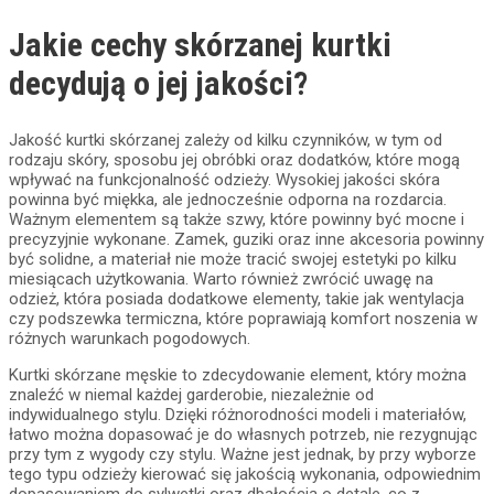
Jakie cechy skórzanej kurtki
decydują o jej jakości?
Jakość kurtki skórzanej zależy od kilku czynników, w tym od
rodzaju skóry, sposobu jej obróbki oraz dodatków, które mogą
wpływać na funkcjonalność odzieży. Wysokiej jakości skóra
powinna być miękka, ale jednocześnie odporna na rozdarcia.
Ważnym elementem są także szwy, które powinny być mocne i
precyzyjnie wykonane. Zamek, guziki oraz inne akcesoria powinny
być solidne, a materiał nie może tracić swojej estetyki po kilku
miesiącach użytkowania. Warto również zwrócić uwagę na
odzież, która posiada dodatkowe elementy, takie jak wentylacja
czy podszewka termiczna, które poprawiają komfort noszenia w
różnych warunkach pogodowych.
Kurtki skórzane męskie to zdecydowanie element, który można
znaleźć w niemal każdej garderobie, niezależnie od
indywidualnego stylu. Dzięki różnorodności modeli i materiałów,
łatwo można dopasować je do własnych potrzeb, nie rezygnując
przy tym z wygody czy stylu. Ważne jest jednak, by przy wyborze
tego typu odzieży kierować się jakością wykonania, odpowiednim