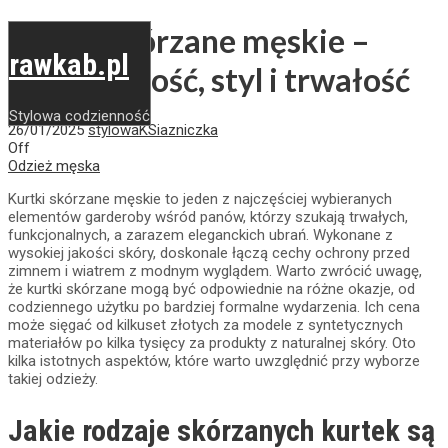
Kurtki skórzane męskie –
rawkab.pl
praktyczność, styl i trwałość
Stylowa codzienność
26/01/2025
stylowaKSiazniczka
Off
Odzież męska
Kurtki skórzane męskie to jeden z najczęściej wybieranych
elementów garderoby wśród panów, którzy szukają trwałych,
funkcjonalnych, a zarazem eleganckich ubrań. Wykonane z
wysokiej jakości skóry, doskonale łączą cechy ochrony przed
zimnem i wiatrem z modnym wyglądem. Warto zwrócić uwagę,
że kurtki skórzane mogą być odpowiednie na różne okazje, od
codziennego użytku po bardziej formalne wydarzenia. Ich cena
może sięgać od kilkuset złotych za modele z syntetycznych
materiałów po kilka tysięcy za produkty z naturalnej skóry. Oto
kilka istotnych aspektów, które warto uwzględnić przy wyborze
takiej odzieży.
Jakie rodzaje skórzanych kurtek są