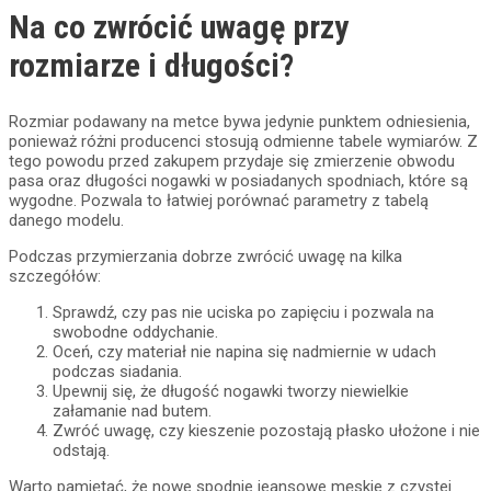
Na co zwrócić uwagę przy
rozmiarze i długości?
Rozmiar podawany na metce bywa jedynie punktem odniesienia,
ponieważ różni producenci stosują odmienne tabele wymiarów. Z
tego powodu przed zakupem przydaje się zmierzenie obwodu
pasa oraz długości nogawki w posiadanych spodniach, które są
wygodne. Pozwala to łatwiej porównać parametry z tabelą
danego modelu.
Podczas przymierzania dobrze zwrócić uwagę na kilka
szczegółów:
Sprawdź, czy pas nie uciska po zapięciu i pozwala na
swobodne oddychanie.
Oceń, czy materiał nie napina się nadmiernie w udach
podczas siadania.
Upewnij się, że długość nogawki tworzy niewielkie
załamanie nad butem.
Zwróć uwagę, czy kieszenie pozostają płasko ułożone i nie
odstają.
Warto pamiętać, że nowe spodnie jeansowe męskie z czystej