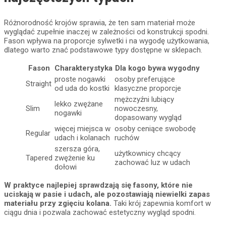
Różnorodność krojów sprawia, że ten sam materiał może
wyglądać zupełnie inaczej w zależności od konstrukcji spodni.
Fason wpływa na proporcje sylwetki i na wygodę użytkowania,
dlatego warto znać podstawowe typy dostępne w sklepach.
Fason
Charakterystyka
Dla kogo bywa wygodny
proste nogawki
osoby preferujące
Straight
od uda do kostki
klasyczne proporcje
mężczyźni lubiący
lekko zwężane
Slim
nowoczesny,
nogawki
dopasowany wygląd
więcej miejsca w
osoby ceniące swobodę
Regular
udach i kolanach
ruchów
szersza góra,
użytkownicy chcący
Tapered
zwężenie ku
zachować luz w udach
dołowi
W praktyce najlepiej sprawdzają się fasony, które nie
uciskają w pasie i udach, ale pozostawiają niewielki zapas
materiału przy zgięciu kolana.
Taki krój zapewnia komfort w
ciągu dnia i pozwala zachować estetyczny wygląd spodni.