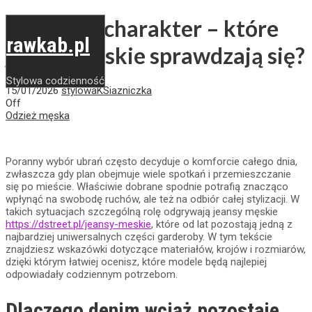
Wygoda i charakter – które
rawkab.pl
jeansy męskie sprawdzają się?
Stylowa codzienność
15/01/2026
stylowaKSiazniczka
Off
Odzież męska
Poranny wybór ubrań często decyduje o komforcie całego dnia,
zwłaszcza gdy plan obejmuje wiele spotkań i przemieszczanie
się po mieście. Właściwie dobrane spodnie potrafią znacząco
wpłynąć na swobodę ruchów, ale też na odbiór całej stylizacji. W
takich sytuacjach szczególną rolę odgrywają jeansy męskie
https://dstreet.pl/jeansy-meskie
, które od lat pozostają jedną z
najbardziej uniwersalnych części garderoby. W tym tekście
znajdziesz wskazówki dotyczące materiałów, krojów i rozmiarów,
dzięki którym łatwiej ocenisz, które modele będą najlepiej
odpowiadały codziennym potrzebom.
Dlaczego denim wciąż pozostaje