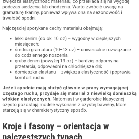
zwiększa elastyczność materiału, co przekłada się na wygodę
podczas siedzenia lub chodzenia. Warto zwrócić uwagę na
gramaturę tkaniny, ponieważ wpływa ona na sezonowość i
trwałość spodni.
Najczęściej spotykane cechy materiału obejmują:
lekki denim (do ok. 10 oz) – wygodny w cieplejszych
miesiącach;
średnia gramatura (10–13 oz) – uniwersalne rozwiązanie
do codziennego noszenia;
gruby denim (powyżej 13 oz) – bardziej odporny na
przetarcia, odpowiedni na chłodniejsze dni;
domieszka elastanu – zwiększa elastyczność i poprawia
komfort ruchu.
Jeżeli spodnie mają służyć głównie w pracy wymagającej
częstego ruchu, przydaje się materiał z niewielką domieszką
włókien elastycznych.
Natomiast w garderobie klasycznej
często pozostają modele wykonane z czystej bawełny, które
starzeją się w charakterystyczny sposób.
Kroje i fasony – orientacja w
najczęstszych typach